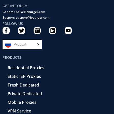
GET IN TOUCH
General: hello@ipburger.com
Support: support@ipburger.com
FOLLOW US
F
T
C
L
Y
a
w
a
i
o
c
i
m
n
u
e
t
e
k
t
Русский
b
t
r
e
u
o
e
a
d
b
PRODUCTS
o
r
-
i
e
k
r
n
Residential Proxies
-
e
f
t
Static ISP Proxies
r
o
Fresh Dedicated
Private Dedicated
Mobile Proxies
VPN Service