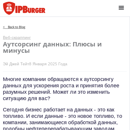
Перейти
к
содержанию
< Back to Blog
Веб-скраппинг
Аутсорсинг данных: Плюсы и
минусы
Эй Джей Тейт
8 Января 2025 Года
Многие компании обращаются к аутсорсингу
данных для ускорения роста и принятия более
разумных решений. Может ли это изменить
ситуацию для вас?
Сегодня бизнес работает на данных - это как
топливо. И если данные - это новое топливо, то
компании, занимающиеся обработкой данных,
подобны нефтеперерабатывающим заводам.