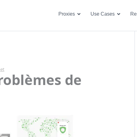
Open Proxies
Open U
Proxies
Use Cases
Re
net
roblèmes de