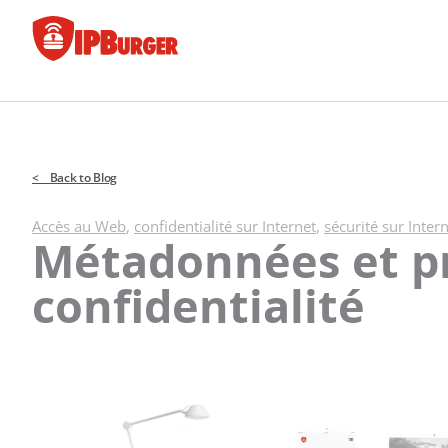
Passer
au
contenu
< Back to Blog
Accès au Web
,
confidentialité sur Internet
,
sécurité sur Inter
Métadonnées et p
confidentialité