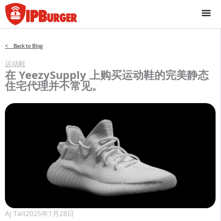
跳
至
内
容
< Back to Blog
运动鞋
在 YeezySupply 上购买运动鞋的完美静态
住宅代理并不常见。
AJ Tait
2025年1月28日