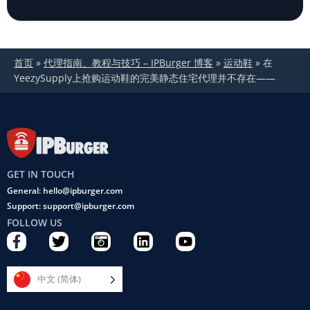
首页
»
代理指南、教程与技巧 – IPBurger 博客
»
运动鞋
»
在
YeezySupply上抢购运动鞋的完美静态住宅代理并不存在——
GET IN TOUCH
General: hello@ipburger.com
Support: support@ipburger.com
FOLLOW US
F
T
C
L
Y
a
w
a
i
o
c
i
m
n
u
e
t
e
k
t
中文 (简体)
b
t
r
e
u
o
e
a
d
b