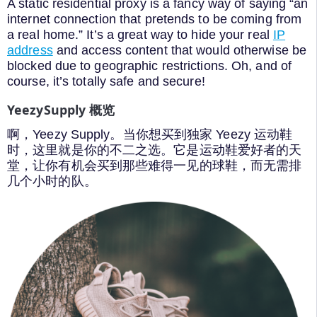
A static residential proxy is a fancy way of saying “an
internet connection that pretends to be coming from
a real home.” It’s a great way to hide your real
IP
address
and access content that would otherwise be
blocked due to geographic restrictions. Oh, and of
course, it’s totally safe and secure!
YeezySupply 概览
啊，Yeezy Supply。当你想买到独家 Yeezy 运动鞋
时，这里就是你的不二之选。它是运动鞋爱好者的天
堂，让你有机会买到那些难得一见的球鞋，而无需排
几个小时的队。