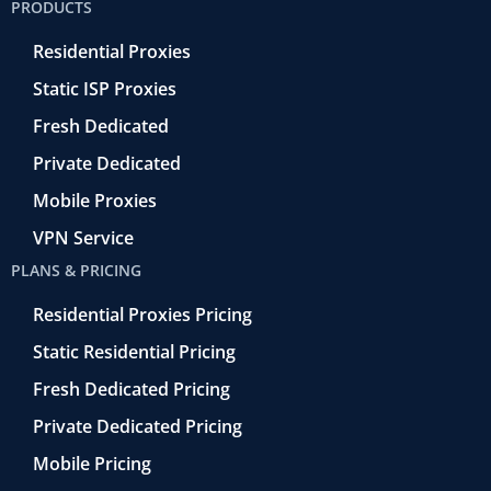
PRODUCTS
o
r
-
i
e
k
r
n
Residential Proxies
-
e
f
t
Static ISP Proxies
r
o
Fresh Dedicated
Private Dedicated
Mobile Proxies
VPN Service
PLANS & PRICING
Residential Proxies Pricing
Static Residential Pricing
Fresh Dedicated Pricing
Private Dedicated Pricing
Mobile Pricing