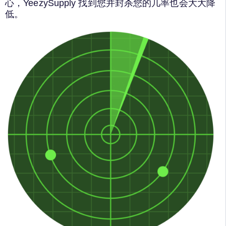
心，YeezySupply 找到您并封杀您的几率也会大大降
低。