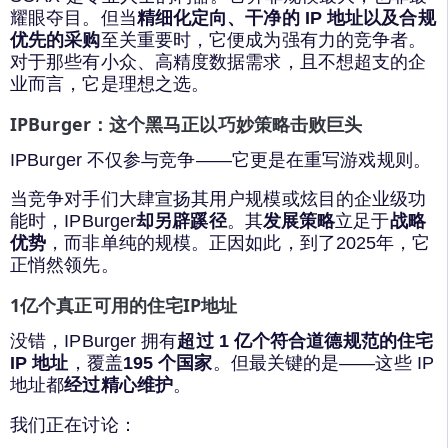
耀眼夺目。但当
精细化定向、干净的 IP 地址以及合规
优先的采购
至关重要时，它便成为强有力的竞争者。
对于那些有小众、高精度数据需求，且不想超支的企
业而言，它是理想之选。
IPBurger：这个黑马正以巧妙策略击败巨头
IPBurger 不仅参与竞争——它更是在重写游戏规则。
当竞争对手们大肆宣扬其用户规模或炫目的企业级功
能时，IPBurger
却另辟蹊径
。其
发展策略
立足于
战略
优势
，而非单纯的规模。正因如此，到了2025年，它
正悄然领先。
1亿个真正可用的住宅IP地址
没错，IPBurger 拥有
超过 1 亿个符合道德规范的住宅
IP 地址
，覆盖
195 个国家
。但最关键的是——这些 IP
地址都
经过精心维护
。
我们正在讨论：