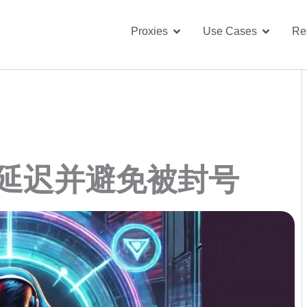
Open Proxies
Open U
Proxies
Use Cases
Re
延迟并避免被封号