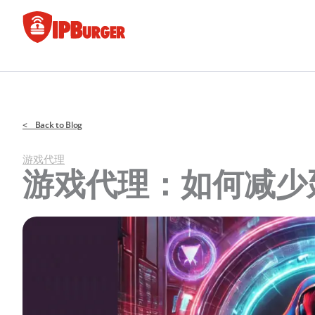
跳
至
内
容
< Back to Blog
游戏代理
游戏代理：如何减少