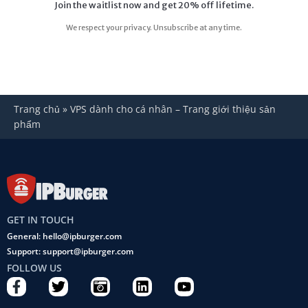
Trang chủ
»
VPS dành cho cá nhân – Trang giới thiệu sản
phẩm
GET IN TOUCH
General: hello@ipburger.com
Support: support@ipburger.com
FOLLOW US
F
T
C
L
Y
a
w
a
i
o