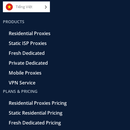
c
i
m
n
u
e
t
e
k
t
Tiếng Việt
b
t
r
e
u
o
e
a
d
b
PRODUCTS
o
r
-
i
e
k
r
n
Residential Proxies
-
e
f
t
Static ISP Proxies
r
o
Fresh Dedicated
Private Dedicated
Mobile Proxies
VPN Service
PLANS & PRICING
Residential Proxies Pricing
Static Residential Pricing
Fresh Dedicated Pricing