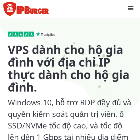
Bỏ
để
qua
phần
nội
dung
VPS dành cho hộ gia
đình với địa chỉ IP
thực dành cho hộ gia
đình.
Windows 10, hỗ trợ RDP đầy đủ và
quyền kiểm soát quản trị viên, ổ
SSD/NVMe tốc độ cao, và tốc độ
lên đến 1 Gbps tại nhiều địa điểm