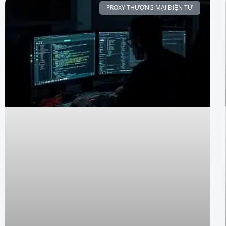
PROXY THƯƠNG MẠI ĐIỆN TỬ