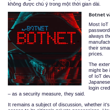
không được chú ý trong một thời gian dài.
Botnet v
Most IoT 
passwords
always th
manufactu
their sma
prices.
The exte
might be 
of IoT de
Japanese
login cre
– as a security measure, they said.
It remains a subject of discussion, whether it’