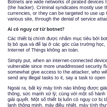
Botnets are wide networks of pirated devices 
(the hacker). Criminal syndicates mostly use t
currencies, or they can be targeted to use up
various site, through the denial of service atta
Ai có nguy cơ từ botnet?
Các thiết bị chính được nhắm mục tiêu bởi bot
bị bỏ qua và để lại ở các góc của trường học, 
Internet of Things không an toàn.
Simply put, when an internet-connected device
vulnerable since more unaddressed security fla
somewhat give access to the attacker, who will
send any illegal tasks to it, say a task to open
Ngoài ra, bất kỳ máy tính nào không được giá
thông, sức mạnh xử lý; cùng với một số hành
giải quyết. Một số thiết bị luôn có nguy cơ bị
lạnh thông minh, máy điều nhiệt, máy tính thư 