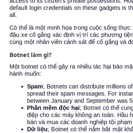
access to its citizen’s private possessions. 
default login credentials on these gadgets is
all.
Có thể là một minh họa trong cuộc sống thực: 
đậu xe cố gắng xác định vị trí các phương tiệ
cùng một nhân viên cảnh sát để cố gắng và đ
Botnet làm gì?
Một botnet có thể gây ra nhiều tác hại bảo mậ
hành muốn:
Spam
; Botnets can distribute millions 
spread their spam messages. For insta
between January and September was 
Phần mềm độc hại
; Botnet có thể cu
điệp cho các máy không an toàn. Hầu h
bán và mua các doanh nghiệp tội phạm
Dữ liệu
; Botnet có thể nắm bắt mật kh