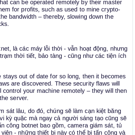
that can be operated remotely by their master
hem for profits, such as used to mine crypto-
 the bandwidth – thereby, slowing down the
cks.
net, là các máy lỗi thời - vẫn hoạt động, nhưng
trạm thời tiết, bảo tàng - cũng như các tiện ích
 stays out of date for so long, then it becomes
ws are discovered. These security flaws will
 control your machine remotely – they will then
 the server.
m sát lâu, do đó, chúng sẽ làm cạn kiệt băng
 vi kỳ quặc mà ngay cả người sáng tạo cũng sẽ
 tấn công botnet bao gồm, camera giám sát, tủ
viện - những thiết bị này có thể bị tấn công và