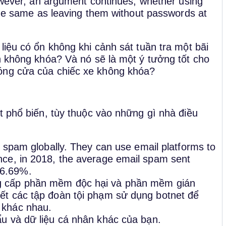
However, an argument continues, whether using
 the same as leaving them without passwords at
liệu có ổn không khi cảnh sát tuần tra một bãi
n không khóa? Và nó sẽ là một ý tưởng tốt cho
óng cửa của chiếc xe không khóa?
t phổ biến, tùy thuộc vào những gì nhà điều
of spam globally. They can use email platforms to
nce, in 2018, the average email spam sent
56.69%.
ng cấp phần mềm độc hại và phần mềm gián
ết các tập đoàn tội phạm sử dụng botnet để
 khác nhau.
ẩu và dữ liệu cá nhân khác của bạn.