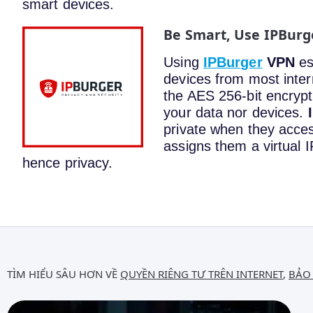
smart devices.
Be Smart, Use IPBur
Using
IPBurger
VPN
es
devices from most inter
the AES 256-bit encrypt
your data nor devices.
private when they acces
assigns them a virtual 
hence privacy.
TÌM HIỂU SÂU HƠN VỀ
QUYỀN RIÊNG TƯ TRÊN INTERNET
,
BẢO 