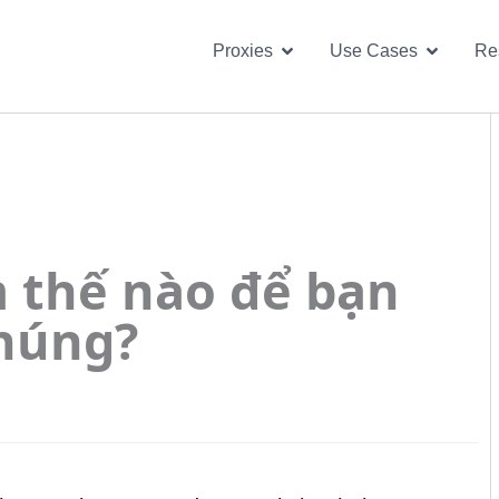
Open Proxies
Open U
Proxies
Use Cases
Re
m thế nào để bạn
chúng?