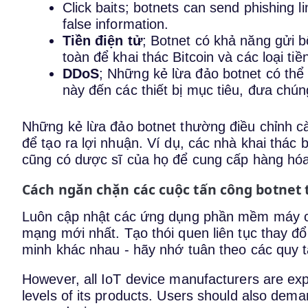
Click baits; botnets can send phishing li
false information.
Tiền điện tử
; Botnet có khả năng gửi b
toàn để khai thác Bitcoin và các loại t
DDoS
; Những kẻ lừa đảo botnet có th
này đến các thiết bị mục tiêu, đưa chú
Những kẻ lừa đảo botnet thường điều chỉnh c
để tạo ra lợi nhuận. Ví dụ, các nhà khai thác 
cũng có dược sĩ của họ để cung cấp hàng hó
Cách ngăn chặn các cuộc tấn công botnet t
Luôn cập nhật các ứng dụng phần mềm máy củ
mạng mới nhất. Tạo thói quen liên tục thay đổ
minh khác nhau - hãy nhớ tuân theo các quy t
However, all IoT device manufacturers are expe
levels of its products. Users should also dem