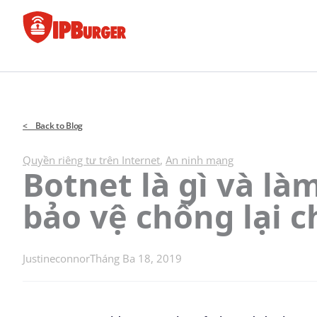
Bỏ
để
qua
phần
nội
dung
< Back to Blog
Quyền riêng tư trên Internet
,
An ninh mạng
Botnet là gì và là
bảo vệ chống lại 
Justineconnor
Tháng Ba 18, 2019