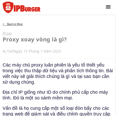
Bỏ
để
qua
phần
< Back to Blog
nội
dung
Proxy
Proxy xoay vòng là gì?
AJ Tait
Ngày 13 Tháng 1 Năm 2025
Các máy chủ proxy luân phiên là yếu tố thiết yếu
trong việc thu thập dữ liệu và phân tích thông tin. Bài
viết này sẽ giải thích chúng là gì và tại sao bạn cần
sử dụng chúng.
Địa chỉ IP giống như ID do chính phủ cấp cho máy
tính. Đó là một so sánh mềm mại.
Vấn đề là họ cung cấp một số loại đòn bẩy cho các
trang web để giám sát và điều chỉnh quyền truy cập