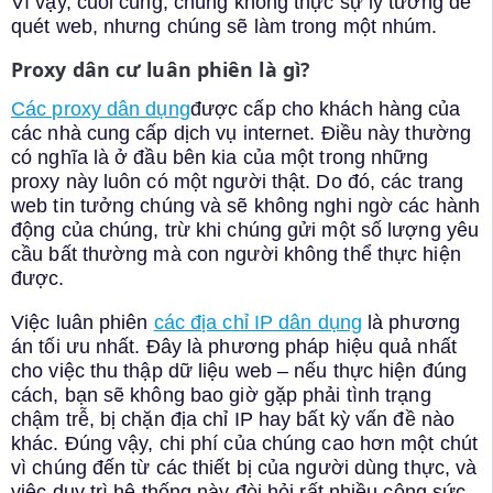
Vì vậy, cuối cùng, chúng không thực sự lý tưởng để
quét web, nhưng chúng sẽ làm trong một nhúm.
Proxy dân cư luân phiên là gì?
Các proxy dân dụng
được cấp cho khách hàng của
các nhà cung cấp dịch vụ internet. Điều này thường
có nghĩa là ở đầu bên kia của một trong những
proxy này luôn có một người thật. Do đó, các trang
web tin tưởng chúng và sẽ không nghi ngờ các hành
động của chúng, trừ khi chúng gửi một số lượng yêu
cầu bất thường mà con người không thể thực hiện
được.
Việc luân phiên
các địa chỉ IP dân dụng
là phương
án tối ưu nhất. Đây là phương pháp hiệu quả nhất
cho việc thu thập dữ liệu web – nếu thực hiện đúng
cách, bạn sẽ không bao giờ gặp phải tình trạng
chậm trễ, bị chặn địa chỉ IP hay bất kỳ vấn đề nào
khác. Đúng vậy, chi phí của chúng cao hơn một chút
vì chúng đến từ các thiết bị của người dùng thực, và
việc duy trì hệ thống này đòi hỏi rất nhiều công sức.