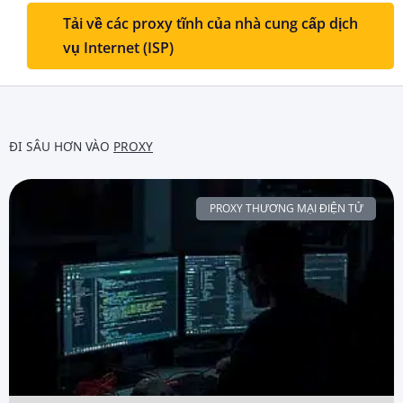
Tải về các proxy tĩnh của nhà cung cấp dịch
vụ Internet (ISP)
ĐI SÂU HƠN VÀO
PROXY
PROXY THƯƠNG MẠI ĐIỆN TỬ