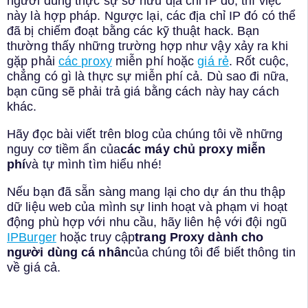
người dùng thực sự sở hữu địa chỉ IP đó, thì việc
này là hợp pháp. Ngược lại, các địa chỉ IP đó có thể
đã bị chiếm đoạt bằng các kỹ thuật hack. Bạn
thường thấy những trường hợp như vậy xảy ra khi
gặp phải
các proxy
miễn phí hoặc
giá rẻ
. Rốt cuộc,
chẳng có gì là thực sự miễn phí cả. Dù sao đi nữa,
bạn cũng sẽ phải trả giá bằng cách này hay cách
khác.
Hãy đọc bài viết trên blog của chúng tôi về những
nguy cơ tiềm ẩn của
các máy chủ proxy miễn
phí
và tự mình tìm hiểu nhé!
Nếu bạn đã sẵn sàng mang lại cho dự án thu thập
dữ liệu web của mình sự linh hoạt và phạm vi hoạt
động phù hợp với nhu cầu, hãy liên hệ với đội ngũ
IPBurger
hoặc truy cập
trang Proxy dành cho
người dùng cá nhân
của chúng tôi để biết thông tin
về giá cả.