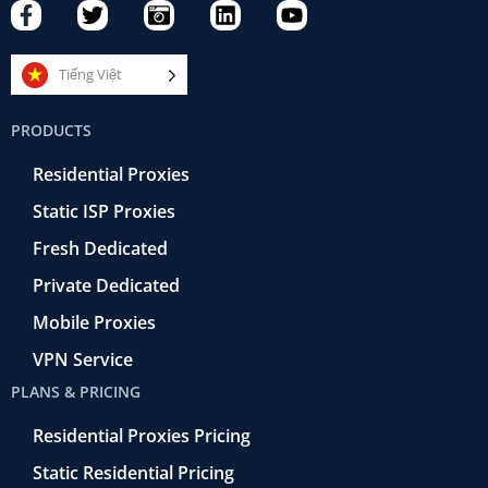
F
T
C
L
Y
a
w
a
i
o
c
i
m
n
u
e
t
e
k
t
Tiếng Việt
b
t
r
e
u
o
e
a
d
b
PRODUCTS
o
r
-
i
e
k
r
n
Residential Proxies
-
e
f
t
Static ISP Proxies
r
o
Fresh Dedicated
Private Dedicated
Mobile Proxies
VPN Service
PLANS & PRICING
Residential Proxies Pricing
Static Residential Pricing