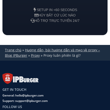
SETUP IN <60 SECONDS
HỦY BẤT CỨ LÚC NÀO
HỖ TRỢ TRỰC TUYẾN 24/7
Trang chủ
»
Hướng dẫn, bài hướng dẫn và mẹo về proxy –
Blog IPBurger
»
Proxy
»
Proxy luân phiên là gì?
GET IN TOUCH
General: hello@ipburger.com
Support: support@ipburger.com
FOLLOW US