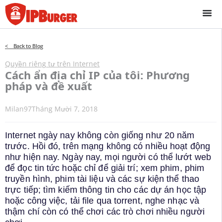
Bỏ
để
qua
phần
< Back to Blog
nội
dung
Quyền riêng tư trên Internet
Cách ẩn địa chỉ IP của tôi: Phương
pháp và đề xuất
Milan97
Tháng Mười 7, 2018
Internet ngày nay không còn giống như 20 năm
trước. Hồi đó, trên mạng không có nhiều hoạt động
như hiện nay. Ngày nay, mọi người có thể lướt web
để đọc tin tức hoặc chỉ để giải trí; xem phim, phim
truyền hình, phim tài liệu và các sự kiện thể thao
trực tiếp; tìm kiếm thông tin cho các dự án học tập
hoặc công việc, tải file qua torrent, nghe nhạc và
thậm chí còn có thể chơi các trò chơi nhiều người