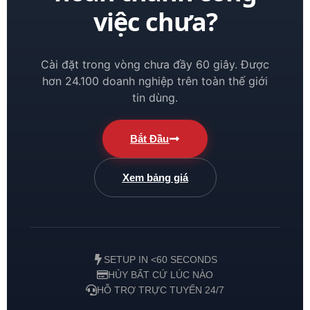
việc chưa?
Cài đặt trong vòng chưa đầy 60 giây. Được
hơn 24.100 doanh nghiệp trên toàn thế giới
tin dùng.
Bắt Đầu
Xem bảng giá
SETUP IN <60 SECONDS
HỦY BẤT CỨ LÚC NÀO
HỖ TRỢ TRỰC TUYẾN 24/7