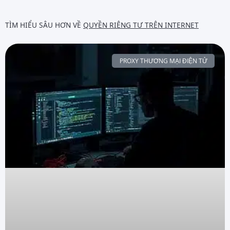
TÌM HIỂU SÂU HƠN VỀ
QUYỀN RIÊNG TƯ TRÊN INTERNET
PROXY THƯƠNG MẠI ĐIỆN TỬ