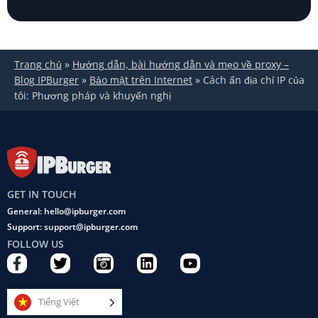
Trang chủ
»
Hướng dẫn, bài hướng dẫn và mẹo về proxy –
Blog IPBurger
»
Bảo mật trên Internet
»
Cách ẩn địa chỉ IP của
tôi: Phương pháp và khuyến nghị
GET IN TOUCH
General: hello@ipburger.com
Support: support@ipburger.com
FOLLOW US
F
T
C
L
Y
a
w
a
i
o
c
i
m
n
u
e
t
e
k
t
Tiếng Việt
b
t
r
e
u