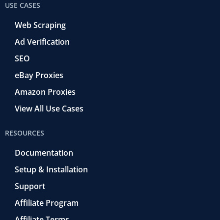
USE CASES
Web Scraping
Ad Verification
SEO
eBay Proxies
Amazon Proxies
View All Use Cases
RESOURCES
Documentation
Setup & Installation
Support
Affiliate Program
Affiliate Terms