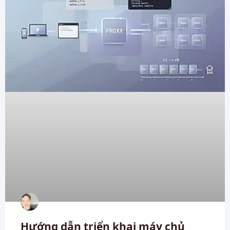
Hướng dẫn triển khai máy chủ