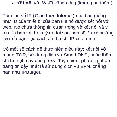
Kết nối
với Wi-Fi công cộng (không an toàn!)
Tóm lại, số IP (Giao thức Internet) của bạn giống
như ID của thiết bị của bạn khi nó được kết nối với
web. Nó chứa thông tin quan trọng về kết nối và vị
trí của bạn và đó là lý do tại sao bạn sẽ được hưởng
lợi nếu bạn học cách ẩn địa chỉ IP của mình.
Có một số cách để thực hiện điều này: kết nối với
mạng TOR, sử dụng dịch vụ Smart DNS, hoặc thậm
chí là một máy chủ proxy. Tuy nhiên, phương pháp
đáng tin cậy nhất là sử dụng dịch vụ VPN, chẳng
hạn như IPBurger.