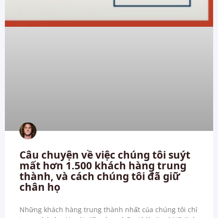
Câu chuyện về việc chúng tôi suýt
mất hơn 1.500 khách hàng trung
thành, và cách chúng tôi đã giữ
chân họ
Những khách hàng trung thành nhất của chúng tôi chỉ