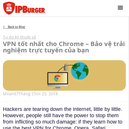
Bỏ
để
qua
phần
< Back to Blog
nội
dung
Tự do kỹ thuật số
VPN tốt nhất cho Chrome – Bảo vệ trải
nghiệm trực tuyến của bạn
Milan97
Tháng Chín 25, 2018
Hackers are tearing down the Internet, little by little.
However, people still have the power to stop them
from inflicting so much damage: if they learn how to
use the best VPN for Chrome, Opera, Safari,