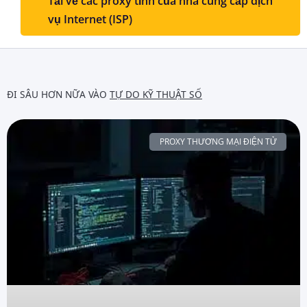
Tải về các proxy tĩnh của nhà cung cấp dịch
vụ Internet (ISP)
ĐI SÂU HƠN NỮA VÀO
TỰ DO KỸ THUẬT SỐ
PROXY THƯƠNG MẠI ĐIỆN TỬ