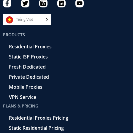
F
T
C
L
Y
a
w
a
i
o
c
i
m
n
u
e
t
e
k
t
Tiếng Việt
b
t
r
e
u
o
e
a
d
b
PRODUCTS
o
r
-
i
e
k
r
n
Residential Proxies
-
e
f
t
Static ISP Proxies
r
o
Fresh Dedicated
Private Dedicated
Mobile Proxies
VPN Service
PLANS & PRICING
Residential Proxies Pricing
Static Residential Pricing