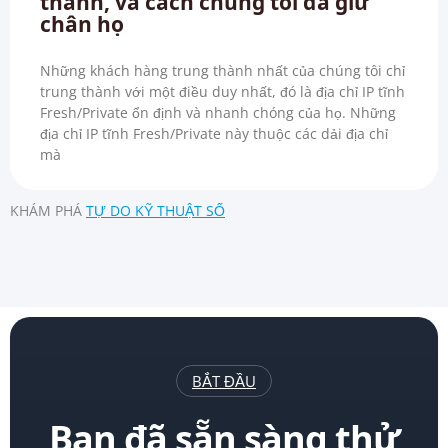
thành, và cách chúng tôi đã giữ
chân họ
Những khách hàng trung thành nhất của chúng tôi chỉ
trung thành với một điều duy nhất, đó là địa chỉ IP tĩnh
Fresh/Private ổn định và nhanh chóng của họ. Những
địa chỉ IP tĩnh Fresh/Private này thuộc các dải địa chỉ
mà
KHÁM PHÁ
TỰ DO KỸ THUẬT SỐ
BẮT ĐẦU
Bạn đã sẵn sàng thử