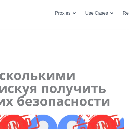
Open Proxies
Open U
Proxies
Use Cases
Re
есколькими
рискуя получить
 их безопасности