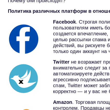
Почему они происходят?
Политика различных платформ в отноше
Facebook
. Строгая пол
пользователям иметь бо
создается впечатление,
целью рассылки спама 
действий, вы рискуете 
только один аккаунт на 
Twitter
не возражает про
внимательно следит за 
автоматизируете действ
агрессивно подписывает
спам, Twitter может заб
корректно — и у вас не 
Amazon
. Торговая пло
контролем. Продавцы не