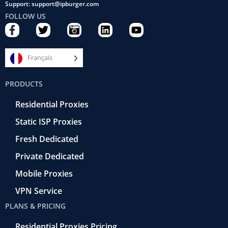
Support: support@ipburger.com
FOLLOW US
F
T
C
L
Y
a
w
a
i
o
c
i
m
n
u
e
t
e
k
t
Français
b
t
r
e
u
o
e
a
d
b
PRODUCTS
o
r
-
i
e
k
r
n
Residential Proxies
-
e
f
t
Static ISP Proxies
r
o
Fresh Dedicated
Private Dedicated
Mobile Proxies
VPN Service
PLANS & PRICING
Residential Proxies Pricing