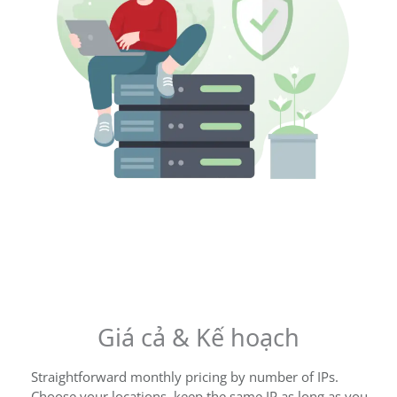
Giá cả & Kế hoạch
Straightforward monthly pricing by number of IPs.
Choose your locations, keep the same IP as long as you