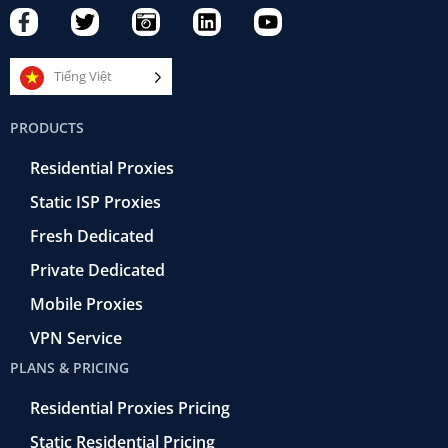
F
T
C
L
Y
a
w
a
i
o
c
i
m
n
u
e
t
e
k
t
Tiếng Việt
b
t
r
e
u
o
e
a
d
b
PRODUCTS
o
r
-
i
e
k
r
n
Residential Proxies
-
e
f
t
Static ISP Proxies
r
o
Fresh Dedicated
Private Dedicated
Mobile Proxies
VPN Service
PLANS & PRICING
Residential Proxies Pricing
Static Residential Pricing