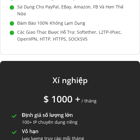
Sử Dụng Cho PayPal, EBay, Amazon, FB Và Hơn Thế
Nữa
Đảm Bảo 100% Không Lạm Dụng
Các Giao Thức Được Hỗ Trợ: Softether, L2TP-IPsec,
OpenVPN, HTTP, HTTPS, SOCKSV5
Xí nghiệp
$ 1000 +
/ tháng
Định giá số lượng lớn
100+ IP chuyên dụng riêng
Vô hạn
Lưu lượng truy cập mỗi tháng