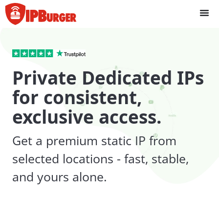
Bỏ
để
qua
phần
nội
dung
Private Dedicated IPs
for consistent,
exclusive access.
Get a premium static IP from
selected locations - fast, stable,
and yours alone.