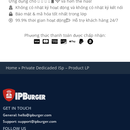
Ứng dụng cho
và hơn thế nữa!
Không có nhật ký hoạt động và không có nhật ký kết nối
Bảo mật & mã hóa tốt nhất trong lớp
99.9% thời gian hoạt động
Hỗ trợ khách hàng 24/7
Phương thức thanh toán được chấp nhận:
Home
»
Private Dedicaded ISp – Product LP
GET IN TOUCH
General: hello@ipburger.com
Support: support@ipburger.com
FOLLOW US