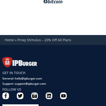
Home
»
Proxy Stimulus – 20% Off All Plans
GET IN TOUCH
General: hello@ipburger.com
Support: support@ipburger.com
FOLLOW US
F
T
C
L
Y
a
w
a
i
o
c
i
m
n
u