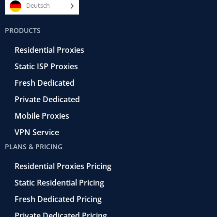
e
t
e
k
t
Deutsch
b
t
r
e
u
o
e
a
d
b
PRODUCTS
o
r
-
i
e
k
r
n
Residential Proxies
-
e
f
t
Static ISP Proxies
r
o
Fresh Dedicated
Private Dedicated
Mobile Proxies
VPN Service
PLANS & PRICING
Residential Proxies Pricing
Static Residential Pricing
Fresh Dedicated Pricing
Private Dedicated Pricing