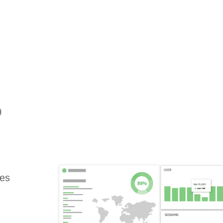
%
des