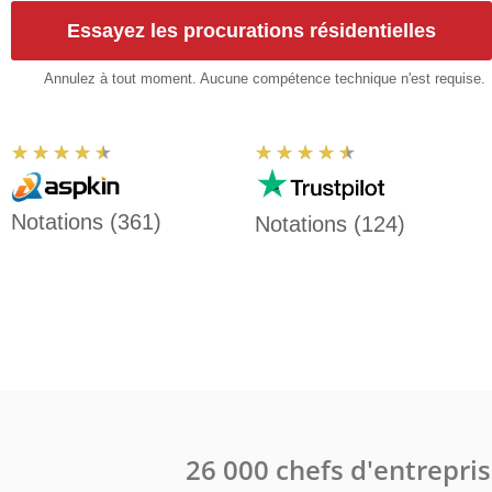
Essayez les procurations résidentielles
Annulez à tout moment. Aucune compétence technique n'est requise.
Note
Note
★
★
★
★
★
★
★
★
★
★
:
:
4,5
4,5
Notations (361)
Notations (124)
sur
sur
5
5
26 000 chefs d'entreprise