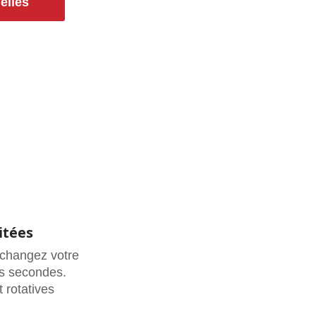
elles
itées
 changez votre
s secondes.
 rotatives