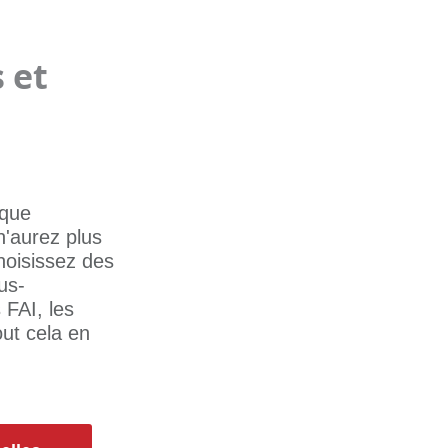
 et
 que
n'aurez plus
hoisissez des
us-
 FAI, les
out cela en