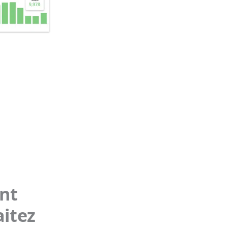
nt
itez